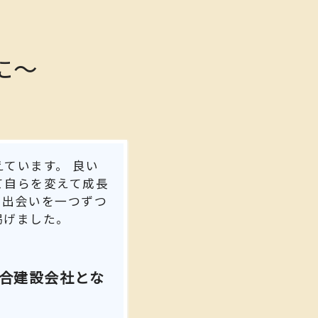
に～
ています。 良い
て自らを変えて成長
、出会いを一つずつ
掲げました。
総合建設会社とな